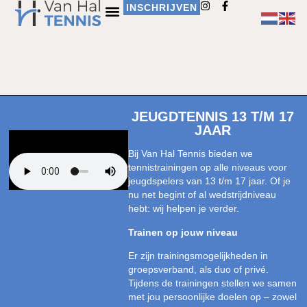
INSCHRIJVEN
JEUGDTENNIS 13 T/M 17
JAAR
Bij Van Hal Tennis bieden we
tennistrainingen op alle niveaus voor
jeugdspelers van 13 t/m 17 jaar. Of je
nu net begint of al wedstrijdniveau
hebt: wij helpen je verder.
Trainen op jouw niveau
Er zijn trainingsmogelijkheden in
groepsverband, als duo of privé.
Tijdens de trainingen stellen we samen
met jou persoonlijke doelen op – zowel